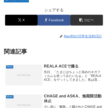
シェアする
X
Facebook
コピー
MacBSの日常生活的日記
関連記事
REALA ACEで撮る
Photo
先日、「たまにはちょっと高めのネガフ
ィルムも使ってみたいなぁ」と「REALA
ACE」をゲットしてきました。私は昔か
ら低感度のフィルムが好きなので、そう
なると、なかなか選択の余地がないんで
すよねぇ。フジ REALA ACE（リアラエ
ース） ...
CHAGE and ASKA、無期限活動
Music
休止
少し前に「解散」と騒がれたCHAGE and