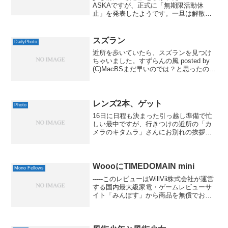
ASKAですが、正式に「無期限活動休
止」を発表したようです。一旦は解散を
考えていたそうで、その情報が漏れたの
ですね。その時点で否定するのも、ちょ
っとどうかなぁという気がしないでもな
スズラン
DailyPhoto
いです。ベスト...
近所を歩いていたら、スズランを見つけ
ちゃいました。すずらんの風 posted by
(C)MacBSまだ早いのでは？と思ったので
すが、フランスでは5月1日が「スズラン
の日」だそうですから、ちょっと早いく
らいみたいですね。北のほうで咲く花だ
と...
レンズ2本、ゲット
Photo
16日に日程も決まった引っ越し準備で忙
しい最中ですが、行きつけの近所の「カ
メラのキタムラ」さんにお別れの挨拶が
てら行ってきました。で、この期に及ん
で、またしてもレンズ2本、ゲットしちゃ
いました。まずは、紗羅が使ってるフォ
ーサーズ用のシグマの...
WoooにTIMEDOMAIN mini
Mono Fellows
-----このレビューはWillVii株式会社が運営
する国内最大級家電・ゲームレビューサ
イト「みんぽす」から商品を無償でお借
りして掲載しています。本レビュー掲載
によるブロガーへの報酬の支払いは一切
ありません。レビューの内容につきまし
てはみん...