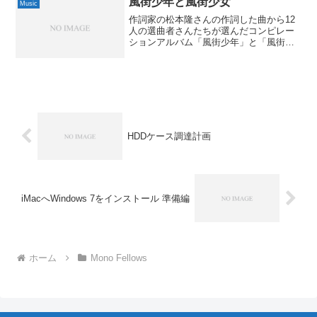
風街少年と風街少女
Music
作詞家の松本隆さんの作詞した曲から12
人の選曲者さんたちが選んだコンピレー
ションアルバム「風街少年」と「風街少
女」が11/21にリリースされるそうで。松
本隆WORKSコンピレーション「風街少
年」オムニバス UNIVERSAL SIGMA(P...
HDDケース調達計画
iMacへWindows 7をインストール 準備編
ホーム
Mono Fellows