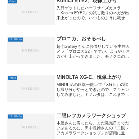
Konica EYE2、現像上がり
Photo
先日ゲットしたハーフサイズカメラ
「Konica EYE2」の試し撮りのネガが出
来上がったので、いつものように載せて
みます。実画像サイズ476 x 640 ( 76 kB
)Exif 情報全 Exif 情報表示...今回は雨っぽ
いお天気が多か...
ブロニカ、おそるべし
FilmPhoto
超七Galleryさんにお借りしている中判カ
メラ「ブロニカS2」ですが、ようやくネ
ガが仕上がってきました。モノクロの現
像に1週間かかるのは、ちょっとつらいで
すねぇ。おまけに価格も現像のみで1050
円。そろそろ本格的に自家現像を考える
べき時期...
MINOLTA XG-E、現像上がり
Photo
MINOLTAの銀塩一眼レフ「XG-E」の試
し撮り分がやっとできたので、スキャン
してみました。ミノルタは、これまでも
X-7、X-700、α7000と、ことごとく不良
があってまともに撮影ができなかったん
ですよねぇ。今回は最初の頃に買った
SR-...
二眼レフカメラワークショップ
FilmPhoto
本屋さんに寄ったら、まだ発売日までだ
いぶあるのに、田中長徳さんの「二眼レ
フカメラワークショップ」が店頭に並ん
でいました。二眼レフカメラワークショ