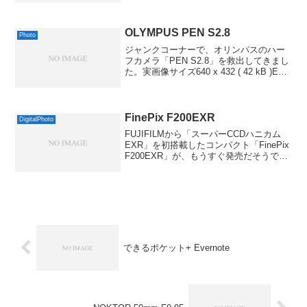
ップエイ出版社 2009-09-25by G-Tools思
ったより小さめのサイズでしたが、ハー
ド...
OLYMPUS PEN S2.8
Photo
ジャンクコーナーで、オリンパスのハー
フカメラ「PEN S2.8」を救出してきまし
た。実画像サイズ640 x 432 ( 42 kB )Exif
情報モデル名NIKON D70ISO 感度 / 露出
補正値1100 / 0.0露出時間/絞り1/...
FinePix F200EXR
DigitalPhoto
FUJIFILMから「スーパーCCDハニカム
EXR」を初搭載したコンパクト「FinePix
F200EXR」が、もうすぐ発売だそうで。
FUJIFILM FinePix F200EXR ブラック
+SDカード2GB+液晶保護フィルム付き
《2...
できるポケット+ Evernote