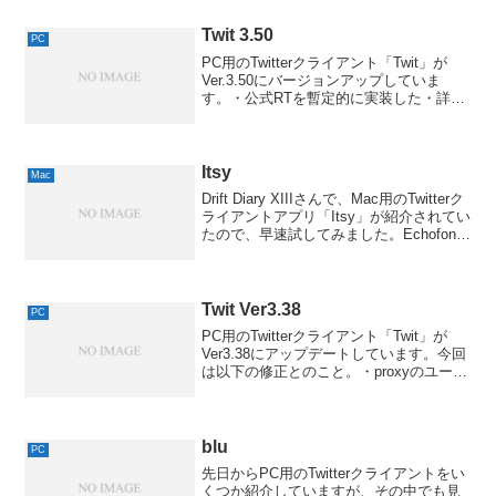
Twit 3.50
PC
PC用のTwitterクライアント「Twit」が
Ver.3.50にバージョンアップしていま
す。・公式RTを暫定的に実装した・詳細
表示で文字が欠ける不具合の修正直前に
3.45にアップデートしてるので、そちら
の修正項目も。・投稿したクライアン
ト...
Itsy
Mac
Drift Diary XIIIさんで、Mac用のTwitterク
ライアントアプリ「Itsy」が紹介されてい
たので、早速試してみました。Echofonに
も似たシンプルさで、なかなか軽快なの
も好印象ですが、それ以上の特徴がTL中
の画像をインラ...
Twit Ver3.38
PC
PC用のTwitterクライアント「Twit」が
Ver3.38にアップデートしています。今回
は以下の修正とのこと。・proxyのユーザ
名を保存できなかった不具合の修正・
STOT形式でコピーできるようにした・コ
メントのないRTをReTweet...
blu
PC
先日からPC用のTwitterクライアントをい
くつか紹介していますが、その中でも見