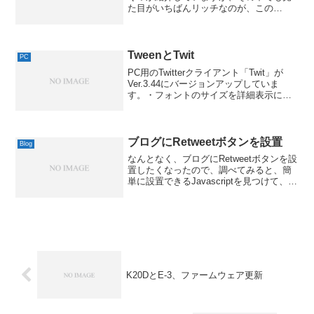
た目がいちばんリッチなのが、この
「blu」です。これも.NET Framework 3.5
が必須ですが、XPでも動作可能みたいで
す。私はWindows 7なの...
TweenとTwit
PC
PC用のTwitterクライアント「Twit」が
Ver.3.44にバージョンアップしていま
す。・フォントのサイズを詳細表示にも
適用できるようにした・タブの順序が正
しく復元されないことがあったので修正
した・RTの時にURLが含まれている場合
展...
ブログにRetweetボタンを設置
Blog
なんとなく、ブログにRetweetボタンを設
置したくなったので、調べてみると、簡
単に設置できるJavascriptを見つけて、早
速試してみました。設置方法は簡単で、
まず、設置したいテンプレートの先頭
に、以下の記載を追加します。<script...
K20DとE-3、ファームウェア更新