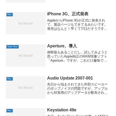
て、先月の1位のMac OS X 10.4はしっか
り購入してますねぇ。さて、今月はどう
なることやら。では、まず上位3つを...
iPhone 3G、正式発表
Mac
AppleからiPhone 3Gが正式に発表され
て、製品ページもできてるみたいです。
発売はなんと！早くて7/11だそうです。
ソフトバンク、それまでに対応できるん
でしょうか？(^^;日本流のワンセグやおサ
イフケータイは搭載されていませんが、
G...
Aperture、導入
Start Mac
体験版もあることだし、試してみようと
思っていたApple純正のRAW現像ソフト
「Aperture」ですが、これだけ趣味で写
真をやってることですし、思いきって購
入しちゃいました。Apple Aperture 1.5
(日本語版) インストール...
Audio Update 2007-001
Mac
先日から悩まされてきた外部スピーカー
のポップノイズの問題ですが、アップル
から対策用のアップデータが配布されま
した。これで拙作の「AvoidNoise」も用
無し、といったところかと。(^^;しばしの
間とはいえ、クマデジタルさんをはじ
め、皆さん...
Keystation 49e
Mac