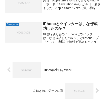
先日、Apple Store Ginzaで買ったMIDIキ
ーボード「Keystation 49e」が今日、届き
ました。Apple Store Ginzaで買い物をし
た時のショッピングバッグ2枚に包まれて
やって来ました。でも、伝票やらテープ
が...
iPhoneとツイッターは、なぜ成
Smartphone
功したのか？
林信行さん著の「iPhoneとツイッター
は、なぜ成功したのか？」がiPhoneアプ
リとして、5/5まで無料で読めるというこ
とで、早速、ダウンロードして読ませて
もらいました。まずは電子書籍アプリと
して見て、非常に良く出来ていて、そこ
に最初に感...
iTunes再生曲をWebに
まねきねこダックの歌