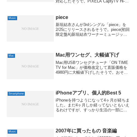
対応したそうで。PIXELA CaptyTV Hi-
Vision USB接続 地上デジタル放送対応
ハイビジョンテレビキャプチャー Mac用
PIX...
piece
Music
新垣結衣さんが3rdシングル「piece」を
2/25にリリースされるそうで。piece(初回
限定盤A)新垣結衣ワーナーミュージッ
ク・ジャパン 2009-02-25by G-Tools私が
紹介するのも、実はタイトル曲の
「piece」が川江美奈...
Mac用ワンセグ、大幅値下げ
Mac
Mac用USBワンセグチューナ「ON TIME
TV for Mac」が価格改定して直販価格を
4980円に大幅値下げしたそうで。おそら
く、それを受けてだと思いますが、
Amazonでもぐぐっとお安くなっていま
す。IMJ ON TIME TV ...
iPhoneアプリ、個人的Best 5
Smartphone
iPhoneを持つようになって4ヶ月が経ちま
した。まだ4ヶ月しか経ってないともいえ
るわけですが、すっかり生活の一部にな
っている感じです。正直、多少、毎月の
料金は上がってしまいましたが、それ以
上の便利さを提供してくれています。な
んといっても、...
2007年に買ったもの 音楽編
Music