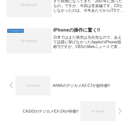
さて恒例になってきた「2007年に買った
もの」ですが、今回は音楽編です。CDと
しなかったのは、今年あたりからiTSでの
購入も意外と増えてきたからです。CDシ
ョップまで足を運ばずに買える、という
のは結構大きいですし、試聴ができて、
お値段も安か...
iPhoneの操作に驚く!!
Smartphone
日本ではまだ発売は当分先なので、あえ
て話題に挙げなかったAppleのiPhone(仮
称?)ですが、CBSのWebニュースで実際
に操作しているのを見て、とにかく驚い
てしまいました。なにはともあれ、まず
はご覧になってみてください。この軽快
で直感...
AIWAのデジカメAZ-C7が超特価!!
CASIOのデジカメEX-Z4が特価!!