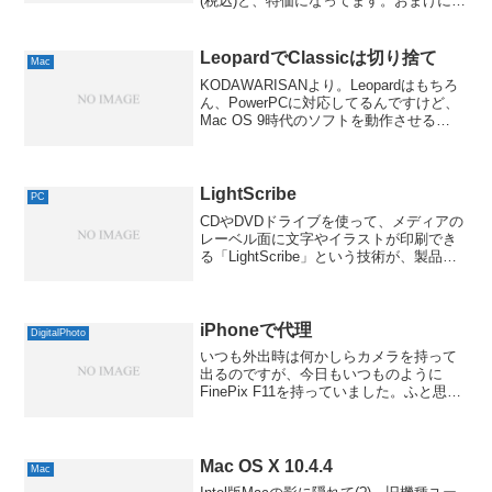
(税込)と、特価になってます。おまけに、
ポイントは、なんと40000円も還元され
て、実質、170290円と、大処分特価にな
り...
LeopardでClassicは切り捨て
Mac
KODAWARISANより。Leopardはもちろ
ん、PowerPCに対応してるんですけど、
Mac OS 9時代のソフトを動作させる
「Classic」は非対応だそうで。アップデ
ートでインストールすると、Classic関連
のファイルはそのまま...
LightScribe
PC
CDやDVDドライブを使って、メディアの
レーベル面に文字やイラストが印刷でき
る「LightScribe」という技術が、製品化
されるようで。「LightScribe」は、HPが
開発したもので、特殊な塗料をレーベル
面に塗った専用メディアと、対応...
iPhoneで代理
DigitalPhoto
いつも外出時は何かしらカメラを持って
出るのですが、今日もいつものように
FinePix F11を持っていました。ふと思い
立って、撮ろうかと思ったら、「メモリ
カードがありません」の表示が！FinePix
F11は内蔵メモリもないんですよねぇ。
こ...
Mac OS X 10.4.4
Mac