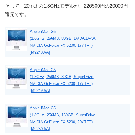
そして、20inchの1.8GHzモデルが、226500円の20000円
還元です。
Apple iMac G5
(1.6GHz, 256MB, 80GB, DVD/CDRW,
NVIDIA GeForce FX 5200, 17\”TFT)
[M9248J/A]
Apple iMac G5
(1.8GHz, 256MB, 80GB, SuperDrive,
NVIDIA GeForce FX 5200, 17\”TFT)
[M9249J/A]
Apple iMac G5
(1.8GHz, 256MB, 160GB, SuperDrive,
NVIDIA GeForce FX 5200, 20\”TFT)
[M9250J/A]