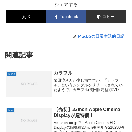
シェアする
X
Facebook
コピー
MacBSの日常生活的日記
関連記事
カラフル
Music
柴田淳さんが少し前ですが、「カラフ
ル」というシングルをリリースされてい
たようで。カラフル(初回限定盤)(DVD付)
澤近泰輔 柴田淳 Viictor
Entertainment,Inc.(V)(M) 2007-09-12by G-
Tools今...
【売切】23inch Apple Cinema
Mac
Displayが超特価!!
Amazon.co.jpで、Apple Cinema HD
Displayの旧機種23inchモデルが210290円