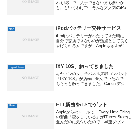
れも続出で、入手できない方も多いか
と。というわけで、そんな大人気のiPod
をプレゼントしてくれる、太っ腹情報を2
つご紹介。まずは、iPod miniから。8月中
に、「Apple Store Gi...
iPodバッテリー交換サービス
Mac
iPodはバッテリーがへたってきた時に、
自分で交換できないのが難点として良く
挙げられるんですが、Appleもさすがに少
し分かってきたようで、「iPodバッテリ
ー交換サービス」を安価にしてくるよう
です。適用条件を満たすiPodの場合、
6800...
IXY 10S、触ってきました
DigitalPhoto
キヤノンのタッチパネル搭載コンパクト
「IXY 10S」が店頭に並んでいたので、
ちらっと触ってきました。Canon デジタ
ルカメラ IXY 10S ピンク IXY10S(PK)キ
ヤノン 2010-02-19by G-Toolsまず目を惹
くのは...
ELT新曲をiTSでゲット
Music
Appleからのメールで、Every Little Thing
の新曲「恋をしている」がiTunes Storeに
並んだのに気付いたので、早速ダウンロ
ード購入しました。最近はCDショップを
こまめにチェックしたり、音楽雑誌を購
読したりしないので...