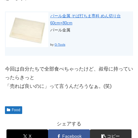
パール金属 そば打ちま専科 めん切り台
60cm×80cm
パール金属
by
G-Tools
今回は自分たちで全部食べちゃったけど、叔母に持ってい
ったらきっと
「売れば良いのに」って言うんだろうなぁ。(笑)
Food
シェアする
X
Facebook
コピー