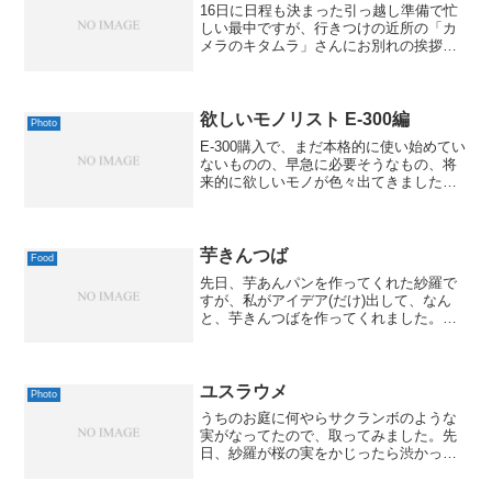
16日に日程も決まった引っ越し準備で忙
しい最中ですが、行きつけの近所の「カ
メラのキタムラ」さんにお別れの挨拶が
てら行ってきました。で、この期に及ん
で、またしてもレンズ2本、ゲットしちゃ
いました。まずは、紗羅が使ってるフォ
ーサーズ用のシグマの...
欲しいモノリスト E-300編
Photo
E-300購入で、まだ本格的に使い始めてい
ないものの、早急に必要そうなもの、将
来的に欲しいモノが色々出てきました。
物欲が物欲を生むパターンですね。(笑)ま
ず、早速ゲットしたのが、ステップアッ
プリング。ケンコー ステップアップリ
ングこれまでN...
芋きんつば
Food
先日、芋あんパンを作ってくれた紗羅で
すが、私がアイデア(だけ)出して、なん
と、芋きんつばを作ってくれました。芋
きんつば posted by (C)MacBS芋あんの表
面に白玉粉と小麦粉、砂糖を水で溶いた
ものを浸けて焼くみたいですが、これが
な...
ユスラウメ
Photo
うちのお庭に何やらサクランボのような
実がなってたので、取ってみました。先
日、紗羅が桜の実をかじったら渋かった
ので、今度は用心(?)して、私が囓らされ
たんですが、これがお味もサクランボの