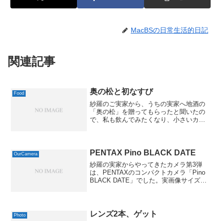
MacBSの日常生活的日記
関連記事
奥の松と初なすび
Food
紗羅のご実家から、うちの実家へ地酒の
「奥の松」を贈ってもらったと聞いたの
で、私も飲んでみたくなり、小さいカッ
プで買ってきてみました。これまた、や
はり水のうまさが効いていますね。日本
酒は水の質から受ける影響が他のお酒よ
りも強いのでしょうね。奥...
PENTAX Pino BLACK DATE
OurCamera
紗羅の実家からやってきたカメラ第3弾
は、PENTAXのコンパクトカメラ「Pino
BLACK DATE」でした。実画像サイズ
640 x 432 ( 55 kB )Exif 情報モデル名
NIKON D70ISO 感度 / 露出補正値1600 ...
レンズ2本、ゲット
Photo