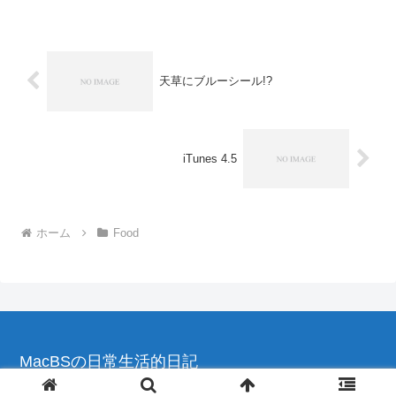
麺、茹で加減が結構難しいんです。すぐ
麺が伸びちゃうんですよね...
天草にブルーシール!?
iTunes 4.5
ホーム
Food
MacBSの日常生活的日記
© 2004-2026 MacBSの日常生活的日記.