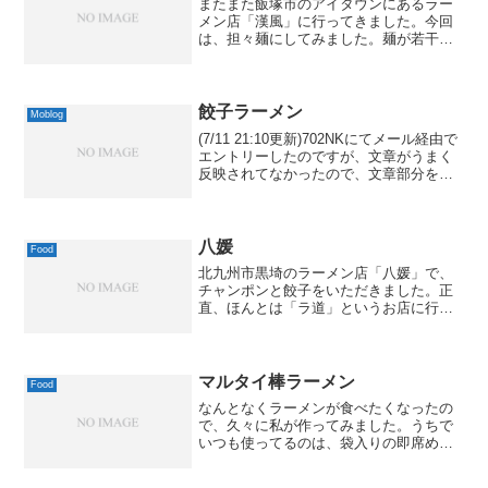
またまた飯塚市のアイタウンにあるラー
メン店「漢風」に行ってきました。今回
は、担々麺にしてみました。麺が若干、
担々麺っぽくないなぁと思ったんです
が、帰ってから調べてみると、日本では
鹹水の入った黄色い麺ですが、本場、成
都のものは白っぽいうどんの...
餃子ラーメン
Moblog
(7/11 21:10更新)702NKにてメール経由で
エントリーしたのですが、文章がうまく
反映されてなかったので、文章部分を追
加しました。---ただいま、宇都宮近くの
PAで、昼食です。やっぱり宇都宮といえ
ば餃子ということで、餃子ラーメンに
し...
八媛
Food
北九州市黒埼のラーメン店「八媛」で、
チャンポンと餃子をいただきました。正
直、ほんとは「ラ道」というお店に行く
つもりだったんですが、ちょうど15:00～
の休憩時間帯で、閉店だったのです。と
はいえ、チャンポンはなかなかおいしか
ったです。ウーロン...
マルタイ棒ラーメン
Food
なんとなくラーメンが食べたくなったの
で、久々に私が作ってみました。うちで
いつも使ってるのは、袋入りの即席めん
ではなく、マルタイの棒ラーメン。即席
っぽさが少ないんですよね。ただ、この