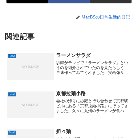
MacBSの日常生活的日記
関連記事
ラーメンサラダ
Food
紗羅がテレビで「ラーメンサラダ」とい
うのを紹介されていたのを見たらしく、
早速作ってみてくれました。実画像サイ
ズ640 x 433 ( 58 kB )Exif 情報モデル名
DSLR-A700ISO 感度 / 露出補正値1600 /
0.0露出...
京都拉麺小路
Food
会社の帰りに紗羅と待ち合わせて京都駅
ビルにある「京都拉麺小路」に行ってき
ました。久々に九州のラーメンが食べた
い気分だったので、熊本ラーメンの有名
店「桂花」にしてみました。頼んだの
は、「太肉麺」（たーろーめん）。名前
の通り、豚の三枚身のでっか...
担々麺
Food