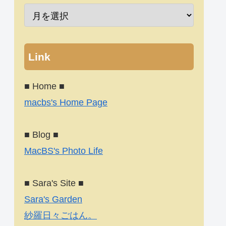
Link
■ Home ■
macbs's Home Page
■ Blog ■
MacBS's Photo Life
■ Sara's Site ■
Sara's Garden
紗羅日々ごはん。