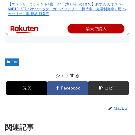
【エントリーでポイント4倍 27日(木)1時59分まで】あす楽 カオス N-
60B19L/C7 パナソニック カーバッテリー 標準車（充電制御車）用 バ
ッテリー 車 新品 新発売
楽天で購入
Car
シェアする
X
Facebook
コピー
MacBS
関連記事