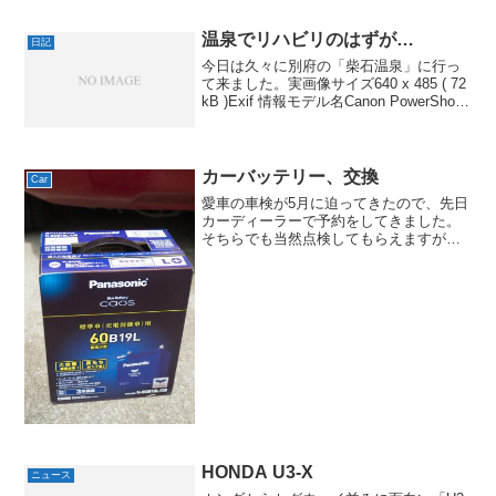
温泉でリハビリのはずが…
日記
今日は久々に別府の「柴石温泉」に行っ
て来ました。実画像サイズ640 x 485 ( 72
kB )Exif 情報モデル名Canon PowerShot
G9ISO 感度 / 露出補正値100 / 0.0露出時
間/絞り1/40 秒 / F 2...
カーバッテリー、交換
Car
愛車の車検が5月に迫ってきたので、先日
カーディーラーで予約をしてきました。
そちらでも当然点検してもらえますが、
バッテリーは自分で交換したほうが安上
がりで好きなものを積めるということ
で、自分で交換することに。これまでに
乗ってたクルマはどれもか...
HONDA U3-X
ニュース