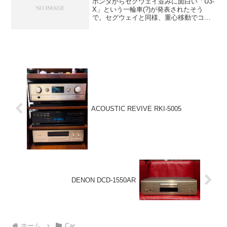
ホンダからセグウェイ並みに面白い「U3-
X」という一輪車(?)が発表されたそう
で。セグウェイと同様、重心移動でコン
トロールできるようですが、さらに進化
して、真横や斜めにも移動できるのがす
ごいですね。一輪車というより、もはや
曲芸の域かも。椅子...
ACOUSTIC REVIVE RKI-5005
DENON DCD-1550AR
ホーム
Car