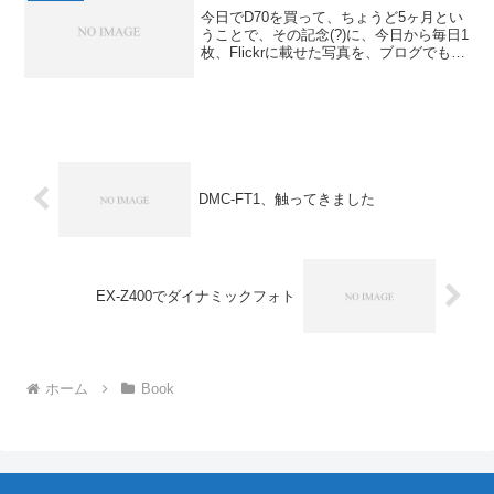
今日でD70を買って、ちょうど5ヶ月とい
うことで、その記念(?)に、今日から毎日1
枚、Flickrに載せた写真を、ブログでも紹
介していこうかと。この5ヶ月で撮った写
真が約4000枚!!これを全部、フィルムで
撮って現像に出してたら、10万近い...
DMC-FT1、触ってきました
EX-Z400でダイナミックフォト
ホーム
Book