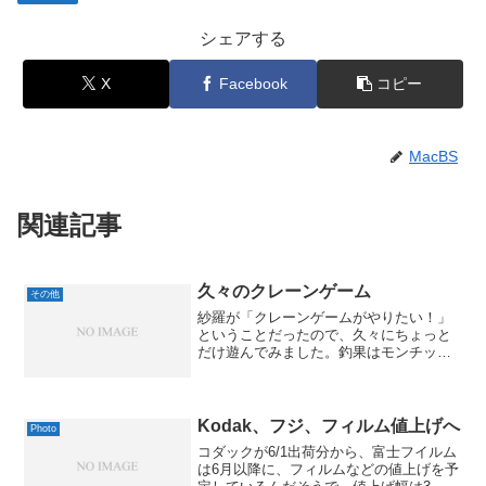
シェアする
X
Facebook
コピー
MacBS
関連記事
久々のクレーンゲーム
その他
紗羅が「クレーンゲームがやりたい！」
ということだったので、久々にちょっと
だけ遊んでみました。釣果はモンチッチ2
匹とクリスマス仕立てのドラえもんでし
た。写真は、モノクロームなモンチッチ
(と不調のビッグミニ)です。実画像サイズ
432 x 640...
Kodak、フジ、フィルム値上げへ
Photo
コダックが6/1出荷分から、富士フイルム
は6月以降に、フィルムなどの値上げを予