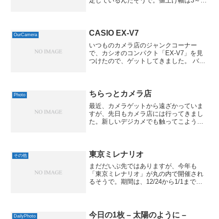
定しているんだそうで。値上げ幅は3～
20%程度ですから、まだそれほど財布に
響くほどではありませんけど、今後は需
要もさらに減ることでしょうし、値上げ
は覚悟しておかな...
CASIO EX-V7
OurCamera
いつものカメラ店のジャンクコーナー
で、カシオのコンパクト「EX-V7」を見
つけたので、ゲットしてきました。 バッ
テリーも付いていましたが、電源投入時
に「レンズエラー2」という表示が出てし
まいます。一応、そのまま撮影は可能な
んですが、どうやら...
ちらっとカメラ店
Photo
最近、カメラゲットから遠ざかっていま
すが、先日もカメラ店には行ってきまし
た。新しいデジカメでも触ってこようか
なぁと思って行ったのですが、期待して
いたSONYのHX1はまだ発売されてなか
ったんですね。【予約受付中】【送料無
料】デジタルスチルカ...
東京ミレナリオ
その他
まだだいぶ先ではありますが、今年も
「東京ミレナリオ」が丸の内で開催され
るそうで。期間は、12/24から1/1まで
で、丸の内仲通りや、JR東京駅丸の内口
前、東京国際フォーラムなどが会場にな
るとのこと。ちなみに、先日エントリー
した「スヌーピー ...
今日の1枚 – 太陽のように –
DailyPhoto