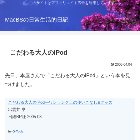
このサイトはアフィリエイト広告を利用しています
MacBSの日常生活的日記
こだわる大人のiPod
2005.04.04
先日、本屋さんで「こだわる大人のiPod」という本を見
つけました。
こだわる大人のiPod―ワンランク上の使いこなし&グッズ
出雲井 亨
日経BP社 2005-03
by
G-Tools