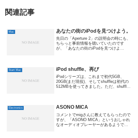
関連記事
あなたの街のiPodを見つけよう。
Mac
先日の「Aperture 2」の説明会の時にも、
ちらっと事前情報を聴いていたのです
が、「あなたの街のiPodを見つけよ
う。」というキャンペーン(?)が展開され
ています。写真を投稿して、その時に聴
いていた音楽や好きな曲を紹介するもの
だそうです...
iPod shuffle、再び
Start Mac
iPodシリーズは、これまで初代5GB、
20GB(まだ現役)、そしてshuffleは初代の
512MBを使ってきました。ただ、shuffle
のほうは容量がやや少なかったのと、弟
がiTunesを気に入ってたのもあって、去
年の年末にプレゼントしち...
ASONO MICA
Electronics
コメントでmigさんに教えてもらったので
すが、「ASONO MICA」というおしゃれ
なオーディオプレーヤーがあるようで。
ASONO MICA MP3プレーヤー（ホワイ
ト）送料無料世の中、iPodばかりが目立