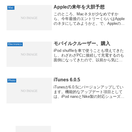
って、さすがのApple好きでもち...
Appleの来年を大胆予想
Mac
このところ、Macネタが少なめですか
ら、今年最後のエントリーくらいはApple
のネタにしてみようかと。で、Appleの
2006年を大胆にも予想してみちゃおうと
いう次第です。私の勝手な予想は、以下
の通り。・Intel版Mac OS X、ハッカ...
モバイルクルーザー、購入
Electronics
iPod shuffleを車で使うことも増えてきた
し、わざわざPCに接続して充電するのも
面倒になってきたので、以前から気にな
っていたUSB形式の充電器「モバイルク
ルーザー」を買ってみました。FILCO モ
バイルクルーザーホワイト PLS5U...
iTunes 6.0.5
Photo
iTunesが6.0.5にバージョンアップしてい
ます。機能的なアップデート項目として
は、iPod nanoとNike製の対応シューズで
連携する「Nike+iPod Sport Kit」に対応
しただけですから、ほとんどの方は関係
ないかと。ただ...