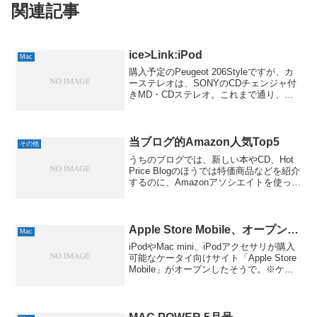
関連記事
ice>Link:iPod
Mac
購入予定のPeugeot 206Styleですが、カ
ーステレオは、SONYのCDチェンジャ付
きMD・CDステレオ。これまで通り、車
内での音楽はiPodで聴くつもりです。こ
れを実現するとなると、普通はFMトラン
スミッタということに。ただ、せっ...
当ブログ的Amazon人気Top5
その他
うちのブログでは、新しい本やCD、Hot
Price Blogのほうでは特価商品などを紹介
するのに、Amazonアソシエイトを使って
ます。エントリーに写真が使えるという
のが、使ってる上で結構重要な目的です
が、もちろん、アフィリエイト的な要
素...
Apple Store Mobile、オープン…
Mac
iPodやMac mini、iPodアクセサリが購入
可能なケータイ向けサイト「Apple Store
Mobile」がオープンしたそうで。※ケー
タイでのみアクセス可能。PCだと、
vodafoneと同じ画面が。(^^:ただし、auと
NTTドコ...