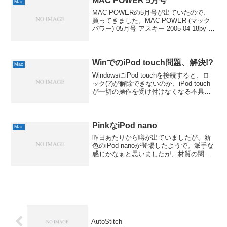
MAC POWER 5月号
Mac
MAC POWERの5月号が出ていたので、
買ってきました。MAC POWER (マック
パワー) 05月号 アスキー 2005-04-18by G-
Tools今号からリニューアルしたんです
ね。お値段が780円と安くなっていて、び
っくり。これな...
WinでのiPod touch問題、解決!?
Mac
WindowsにiPod touchを接続すると、ロ
ック(?)が解除できないのか、iPod touch
が一切の操作を受け付けなくなる不具合
が多数、報告されていましたが、ついに
Appleから対策が発表されたようで。ま
ず、iTunesが7.4....
PinkなiPod nano
Mac
昨日あたりから噂が出ていましたが、新
色のiPod nanoが登場したようで。派手な
感じかなぁと思いましたが、材質の関係
からか、しっとりとかわいい感じに仕上
がってるみたいですね。Appleの担当者さ
んは「春向けの新色やバレンタインデ
ー・ギフト...
AutoStitch