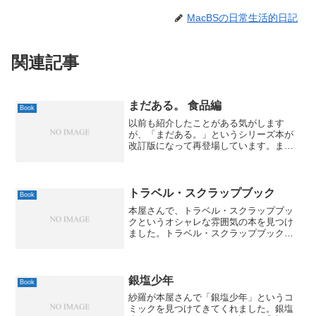
MacBSの日常生活的日記
関連記事
まだある。 食品編
Book
以前も紹介したことがある気がします
が、「まだある。」というシリーズ本が
改訂版になって再登場しています。まだ
ある。―今でも買える“懐かしの昭和”カタ
ログ 食品編大空出版 2009-09by G-Tools
懐かしの食品だけど、実はまだ売ってる
も...
トラベル・スクラップブック
Book
本屋さんで、トラベル・スクラップブッ
クというオシャレな雰囲気の本を見つけ
ました。トラベル・スクラップブックビ
ー・エヌ・エヌ新社 2009-10-09by G-
Tools雰囲気からてっきりピエブックスか
と思ったんですが、違うんですね。BNN
と...
銀塩少年
Book
紗羅が本屋さんで「銀塩少年」というコ
ミックを見つけてきてくれました。銀塩