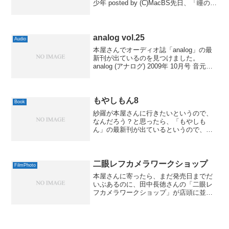
少年 posted by (C)MacBS先日、「瞳のフ
ォトグラフ」というのも紹介しました
が、あちらと同じく、舞台は学校の写真
部です。ただし、こっちは私も大好きな
フィル...
analog vol.25
Audio
本屋さんでオーディオ誌「analog」の最
新刊が出ているのを見つけました。
analog (アナログ) 2009年 10月号 音元出
版 2009-09-15by G-Toolsこの雑誌、最近
のオーディオ誌の中では結構お気に入り
なのですが、今回...
もやしもん8
Book
紗羅が本屋さんに行きたいというので、
なんだろう？と思ったら、「もやしも
ん」の最新刊が出ているというので、買
ってきました。内容は私もまだ読んでい
ないのですが、どうやら地ビールの話だ
とか。夏らしい感じで、良いですね。私
が「もやしもん」にハマった...
二眼レフカメラワークショップ
FilmPhoto
本屋さんに寄ったら、まだ発売日までだ
いぶあるのに、田中長徳さんの「二眼レ
フカメラワークショップ」が店頭に並ん
でいました。二眼レフカメラワークショ
ップエイ出版社 2009-09-25by G-Tools思
ったより小さめのサイズでしたが、ハー
ド...