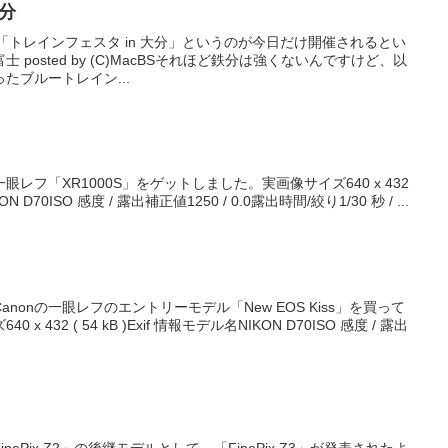
大分
「トレインフェスタ in 大分」というのが今日だけ開催されるとい
posted by (C)MacBSそれほど鉄分は強くないんですけど、以
たブルートレイン...
レフ「XR1000S」をゲットしました。実画像サイズ640 x 432
KON D70ISO 感度 / 露出補正値1250 / 0.0露出時間/絞り1/30 秒 / ...
nonの一眼レフのエントリーモデル「New EOS Kiss」を買って
432 ( 54 kB )Exif 情報モデル名NIKON D70ISO 感度 / 露出
ePix Z2」の後継モデルとして、「FinePix Z3」が発表されたよ