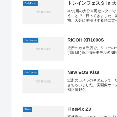
トレインフェスタ in 
DailyPhoto
JR九州の大分車両センターで
うことで、行ってきました。富士 
前、大分に里帰りする時に乗っ
RICOH XR1000S
OurCamera
近所のカメラ店で、リコーの一眼
( 35 kB )Exif 情報モデル名NI
New EOS Kiss
OurCamera
近所のカメラのキタムラで、Ca
きちゃいました。実画像サイズ640 x 
補正値160...
FinePix Z3
Photo
高感度コンパクトデジカメ「Fin