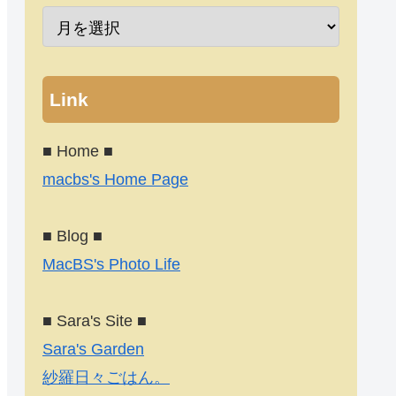
Link
■ Home ■
macbs's Home Page
■ Blog ■
MacBS's Photo Life
■ Sara's Site ■
Sara's Garden
紗羅日々ごはん。