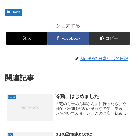
Book
シェアする
X
Facebook
コピー
MacBSの日常生活的日記
関連記事
冷麺、はじめました
Food
「芝のらーめん屋さん」に行ったら、今
日から冷麺を始めたそうなので、早速、
いただいてみました。このお店、初めて
行ったんですけど、期待以上に、なかな
かおいしかったです。特に、冷麺の麺が
コシコシしてるのが良い感じでした。帰
って調べてみると、「ファ...
puru2maker.exe
PC