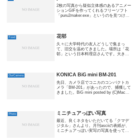
2枚の写真から疑似立体感のあるアニメー
ションGIFを作ってくれるフリーソフト
「puru2maker.exe」というのを見つけた
ので、早速試してみました。いやぁ、こ
れ、楽しいですね。もっと小物だと、立
体感もしっかり出るかもしれません。結
構いい...
花邨
Food
久々に大学時代の友人どうしで集まっ
て、旧交を温めてきました。場所は「花
邨」という日本料理店さんです。大きな
地図で見るみんな、「お魚が良いね」と
いうことで一致して、お店を選んでくれ
ました。昔だったら、「肉、肉！」とい
う感じだったのでしょうが、...
KONICA BiG mini BM-201
OurCamera
先日、カメラ店でコニカのコンパクトカ
メラ「BM-201」があったので、捕獲して
きました。BiG mini posted by (C)MacBS
既に持っているのですが、ケースが付い
ていて、これがキレイだったのでこのケ
ースが欲しかったんですよね...
ミニチュアっぽい写真
Photo
最近、良くネタをいただいてる「クマデ
ジタル」さんより。月刊asciiの表紙が、
ミニチュアっぽい実写の写真を使ってい
るのをご存じでしょうか？月刊 ascii (ア