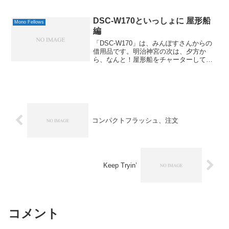
スキー) 2007年 11月号 アスキー 2007-09-
22by G-Tool...
DSC-W170といっしょに 屋形船
Mono Fellows
編
「DSC-W170」は、みんぽすさんからの
借用品です。明治神宮の次は、夕方か
ら、なんと！屋形船をチャーターしての
ご接待です。っていうか、私も初めての
経験ですから、完全に「お上りさん」状
態でした。(笑)実画像サイズ640 x 485 (
41...
コンパクトフラッシュ、注文
Keep Tryin’
コメント