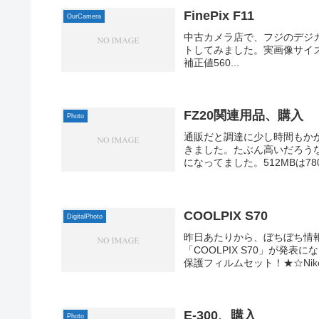
FinePix F11
OurCamera
中古カメラ店で、フジのデジカメ
トしてみました。実画像サイズ640 x 
補正値560...
FZ20関連用品、購入
Photo
通販だと調達に少し時間もか
きました。たぶん高いだろうな
になってました。512MBは78
COOLPIX S70
DigitalPhoto
昨日あたりから、ぼちぼち情
「COOLPIX S70」が発表
保護フィルムセット！★☆Nikon C
E-300、購入
Photo