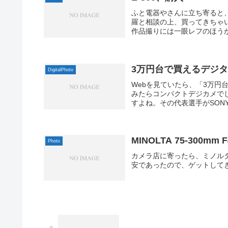
ふと電器やさんに立ち寄ると、
羅と相談の上、買ってきちゃい
作品撮りには一眼レフのほうが
3万円台で買えるデジ
DigitalPhoto
Webを見ていたら、「3万
みたらコンパクトデジカメで
すよね。その代表選手がSONY
MINOLTA 75-300mm F4
Photo
カメラ店に寄ったら、ミノルタの望遠
安であったので、ゲットしてきました。MI