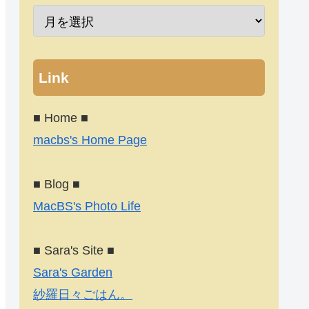
Link
■ Home ■
macbs's Home Page
■ Blog ■
MacBS's Photo Life
■ Sara's Site ■
Sara's Garden
紗羅日々ごはん。