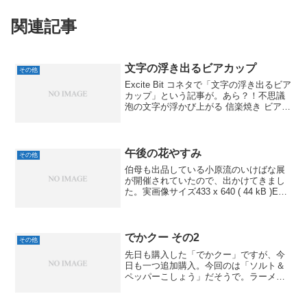
関連記事
文字の浮き出るビアカップ
その他
Excite Bit コネタで「文字の浮き出るビア
カップ」という記事が。あら？！不思議
泡の文字が浮かび上がる 信楽焼き ビアカ
ップ 「福」上のアニメーションのよう
に、ビールを注ぐと、泡で文字が浮かび
上がるんです。これは、スゴイですよ
ね！ビ...
午後の花やすみ
その他
伯母も出品している小原流のいけばな展
が開催されていたので、出かけてきまし
た。実画像サイズ433 x 640 ( 44 kB )Exif
情報モデル名DSLR-A700ISO 感度 / 露出
補正値320 / 0.0露出時間/絞り1/80 秒 ...
でかクー その2
その他
先日も購入した「でかクー」ですが、今
日も一つ追加購入。今回のは「ソルト＆
ペッパーこしょう」だそうで。ラーメン
の部分がこしょう入れになってるんで
す。ま、実用性はどうだかわかりません