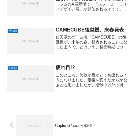
ーラムのA展示場で、「スヌーピー ライ
フデザイン展」が開催されるそうで。い
ろんなアーティストやブランドメーカー
などが、スヌーピーをモチーフに制作し
た作品が展示されたり、イベント限定グ
ッズなどを販...
GAMECUBE後継機、来春発表
その他
任天堂のゲーム機「GAMECUBE」の後
継機が、来年の春、発表されることにな
ったようで。とはいえ、発売時期につい
てはまだ未定とのこと。Xboxの後継機が
来年発売らしいので、それに対する牽制
もあるのかな？PS2とXboxは一応持って
いるんです...
疲れ目!?
その他
このところ、何故か目がとても疲れるよ
うになりました。眼鏡を変えたからかな
ぁとも思いましたが、運転中以外は掛け
ないし、関係ないはず。とすると、やっ
ぱり疲れ目なんでしょうかね？なんだ
か、ディスプレイとかの文字がかすむ感
じで、たまに見づらい時もあ...
Caplio G4wideが特価!!