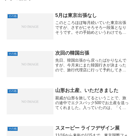
5月は東京出張なし
その他
このところほぼ毎月続いていた東京出張
ですが、さすがにそろそろ一段落となり
そうです。その手始めというわけでもな
いのですけど、5月は早速、東京出張無し
の予定です。その前にもう5月なんだ、と
驚いてしまいますけどね。今のところ、6
月は間違いなく上京...
次回の韓国出張
その他
先日、韓国出張から戻ったばかりなんで
すが、今月末にまた韓国行きが決まった
ので、旅行代理店に行って予約してきま
した。前回の移動は片道9時間近くかかっ
ていたので、もう少しなんとかならない
かと事前に色々考えておきました。いち
ばん良さそうだったのは...
山形お土産、いただきました
その他
親戚が山形を旅してるということで、旅
の途中でエクスパック500でお土産を送っ
てくれました。入っていたのは、「くぢ
ら餅」という和菓子でした。山形伝統の
和菓子くぢら餅（くじら餅）黒砂糖早速
いただいてみましたが、上品な甘さで、
洋館やういろうとも微...
スヌーピー ライフデザイン展
その他
11/16から来年の1/15まで、東京国際フォ