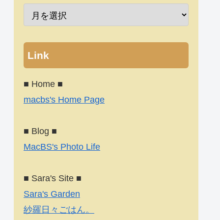
Link
■ Home ■
macbs's Home Page
■ Blog ■
MacBS's Photo Life
■ Sara's Site ■
Sara's Garden
紗羅日々ごはん。