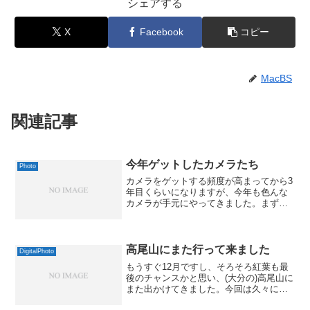
シェアする
X
Facebook
コピー
MacBS
関連記事
今年ゲットしたカメラたち
Photo
カメラをゲットする頻度が高まってから3
年目くらいになりますが、今年も色んな
カメラが手元にやってきました。まず、
使用頻度からいくと、一番使ってるのは
ニコンのデジタル一眼「D300」ですね。
【送料無料！】《中古良上品》Nikon
D300何より...
高尾山にまた行って来ました
DigitalPhoto
もうすぐ12月ですし、そろそろ紅葉も最
後のチャンスかと思い、(大分の)高尾山に
また出かけてきました。今回は久々に
Nikkor 85mm F1.8を使いたくて、D300を