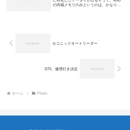
に特化したケータイが出るそうで。4GB
の内蔵メモリのみというのは、かなり思
いきった特化ぶりですね。まぁ、メモリ
スティックに対応しても、著作権がらみ
で、がんじがらめになるくらいなら、な
い方が分...
セコニックオートリーダー
D70、修理行き決定
ホーム
Photo