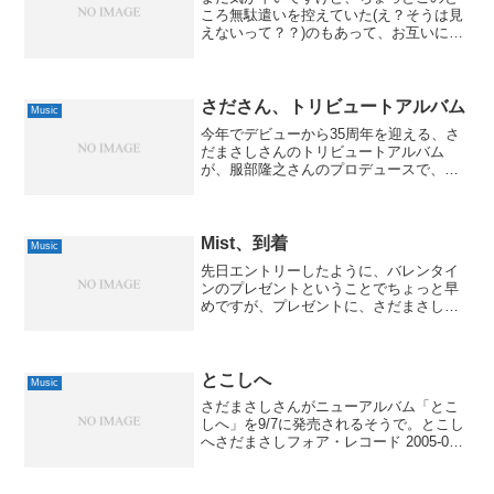
ころ無駄遣いを控えていた(え？そうは見
えないって？？)のもあって、お互いに多
少はご褒美が必要かと思い立ちました。
そういえば、2月はバレンタインもありま
すし、私の三十路とのお別れの日(要は誕
生日)も近いので...
さださん、トリビュートアルバム
Music
今年でデビューから35周年を迎える、さ
だまさしさんのトリビュートアルバム
が、服部隆之さんのプロデュースで、
10/22にリリースされるようで。さだまさ
しトリビュート こころのうた(仮)オムニ
バスユーキャン 2008-10-22by G-Too...
Mist、到着
Music
先日エントリーしたように、バレンタイ
ンのプレゼントということでちょっと早
めですが、プレゼントに、さだまさしさ
んのアルバム「Mist」が、今日、夜にな
ってから到着しました。MIST(初回盤)さ
だまさし 渡辺俊幸 倉田信雄 FOA
RECORD...
とこしへ
Music
さだまさしさんがニューアルバム「とこ
しへ」を9/7に発売されるそうで。とこし
へさだまさしフォア・レコード 2005-09-
07by G-Toolsそれに合わせて、なんとソ
ロになってからは初という「武道館コン