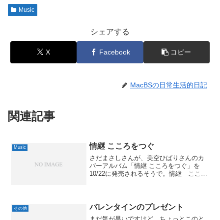
Music
シェアする
X
Facebook
コピー
MacBSの日常生活的日記
関連記事
情継 こころをつぐ
Music
さだまさしさんが、美空ひばりさんのカ
バーアルバム「情継 こころをつぐ」を
10/22に発売されるそうで。情継 こころ
をつぐさだまさしUniversal Japan 2008-
10-22by G-Toolsアレンジはすべて服部隆
之氏だそうで、全...
バレンタインのプレゼント
その他
まだ気が早いですけど、ちょっとこのと