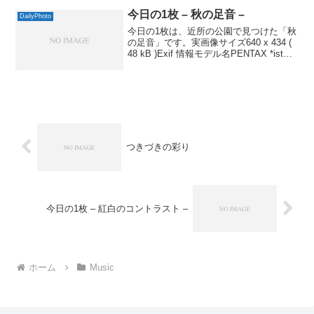
サート」も9/6,7に2daysで...
今日の1枚 – 秋の足音 –
DailyPhoto
今日の1枚は、近所の公園で見つけた「秋
の足音」です。実画像サイズ640 x 434 (
48 kB )Exif 情報モデル名PENTAX *ist
DSISO 感度 / 露出補正値200 / 0.0露出時
間/絞り1/350 秒 / F 9....
つきづきの彩り
今日の1枚 – 紅白のコントラスト –
ホーム
Music