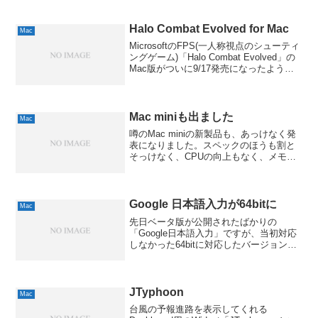
Halo Combat Evolved for Mac
Mac
MicrosoftのFPS(一人称視点のシューティ
ングゲーム)「Halo Combat Evolved」の
Mac版がついに9/17発売になったよう
で。マイクロソフト ヘイローコンバット
エボルヴ Mac版元々はMac用のソフトだ
った「Hal...
Mac miniも出ました
Mac
噂のMac miniの新製品も、あっけなく発
表になりました。スペックのほうも割と
そっけなく、CPUの向上もなく、メモリ
増加と上位モデルのAirMac Extremeと
Bluetoothの標準装備のみの変更のようで
す。GPUもRADEON 9...
Google 日本語入力が64bitに
Mac
先日ベータ版が公開されたばかりの
「Google日本語入力」ですが、当初対応
しなかった64bitに対応したバージョンが
公開されたようで。私の環境では
WindowsもMacも32bitを使ってるので確
認はしてませんが、VistaやWindows...
JTyphoon
Mac
台風の予報進路を表示してくれる