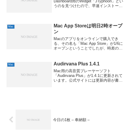
Dashboard用のWidget「JTyphoon」とい
うのを見つけたので、早速インストール
してみました。気象庁の台風情報ページ
から取得してくれるので、わざわざWeb
で見に行ったり、テレビの天気予報を気
にした...
Mac App Storeは明日2時オープ
Mac
ン
Macのアプリをオンラインで購入でき
る、その名も「Mac App Store」が1/6に
オープンということでしたが、時差の関
係で日本だと明日7日の深夜2時オープン
なんだそうで。iOSとは違い、iTunesの
iTunes Storeからではな...
Audirvana Plus 1.4.1
Mac
Mac用の高音質プレーヤーソフト
「Audirvana Plus」が1.4.1に更新されて
います。公式サイトには更新内容が書か
れてないようですが、Facebookのほうに
は以下の記載がありました。fixes for FW
devices, A...
今日の1枚 – 奉納額 –