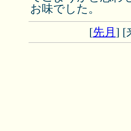
お味でした。
[
先月
] [