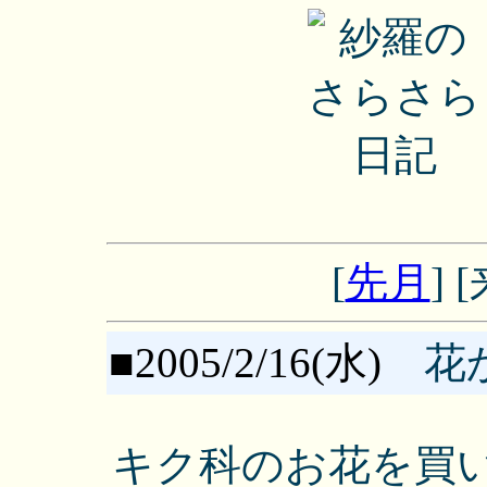
[
先月
] [
■2005/2/16(水)
花
キク科のお花を買