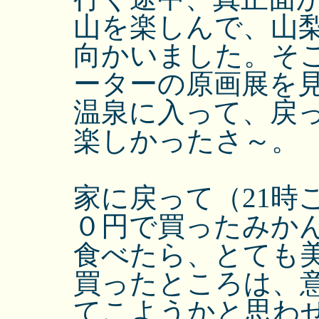
山を楽しんで、山
向かいました。そ
ーターの原画展を
温泉に入って、戻
楽しかったさ～。
家に戻って（21時
０円で買ったみか
食べたら、とても
買ったところは、
てこようかと思わ