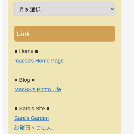
Link
■ Home ■
macbs's Home Page
■ Blog ■
MacBS's Photo Life
■ Sara's Site ■
Sara's Garden
紗羅日々ごはん。