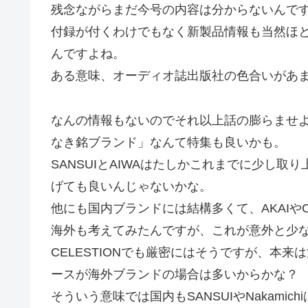
残念ながらまだ今号の内容は分からないんで
付録が付くわけでもなく新製品情報も当然ほ
んですよね。
ある意味、オーディオ誌出版社の色合いがあ
なんの情報もないのでそれ以上話の膨らませ
なき銘ブランド」なんて特集も良いかも。
SANSUIとAIWAはたしかこれまでに少し
げても良いんじゃないかな。
他にも国内ブランドには結構多くて、AKAIやCO
海外も考えてみたんですが、これが意外と少なく
CELESTIONでも厳密にはそうですが、本
ースが海外ブランドの場合は多いからかな？
そういう意味では国内もSANSUIやNakami