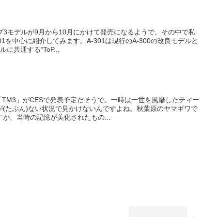
ンプ3モデルが9月から10月にかけて発売になるようで。その中で私
01を中心に紹介してみます。A-301は現行のA-300の改良モデルと
共通する“ToP...
ー「TM3」がCESで発表予定だそうで。一時は一世を風靡したティー
が(たぶん)ない状況で見かけないんですよね。秋葉原のヤマギワで
が、当時の記憶が美化されたもの...